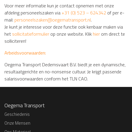
Voor meer informatie kun je contact opnemen met onze
afdeling personeelszaken via
+31 (0) 523 – 624342
of per e-
mail:
personeelszaken@oegematransport.nl
.
Je kunt je interesse voor deze functie ook kenbaar maken via
het
sollicitatieformulier
op onze website. Klik
hier
om direct te
solliciteren!
Arbeidsvoorwaarden:
Oegema Transport Dedemsvaart B.V. biedt je een dynamische,
resultaatgerichte en no-nonsense cultuur. Je krijgt passende
salarisvoorwaarden conform het TLN CAO.
Oegema Transport
Geschiedenis
Onze Mensen
Ons Materieel