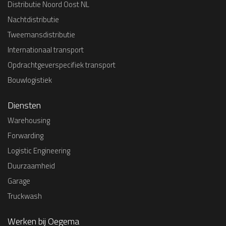
Distributie Noord Oost NL
Nachtdistributie
Tweemansdistributie
Internationaal transport
Opdrachtgeverspecifiek transport
Bouwlogistiek
Diensten
Warehousing
Forwarding
Logistic Engineering
Duurzaamheid
Garage
Truckwash
Werken bij Oegema