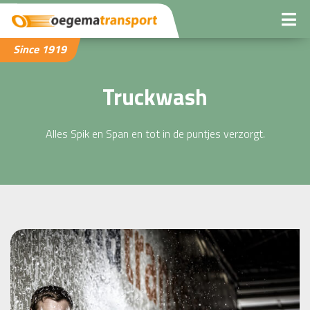
Since 1919
Truckwash
Alles Spik en Span en tot in de puntjes verzorgt.