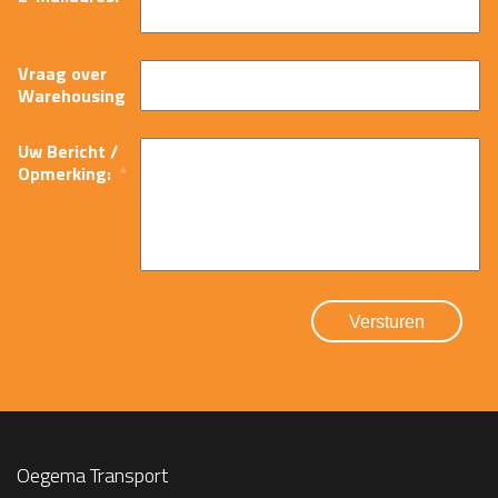
Vraag over
Warehousing
Uw Bericht /
Opmerking:
*
Oegema Transport