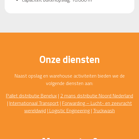
Onze diensten
Naast opslag en warehouse activiteiten bieden we de
volgende diensten aan:
Pallet distributie Benelux
|
2 mans distributie Noord Nederland
|
Internationaal Transport
|
Forwarding – Lucht- en zeevracht
wereldwijd
|
Logistic Engineering
|
Truckwash