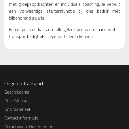
met groepsopdrachten en individuele coaching. Je vervult
een volwaardige startersfunctie bij ons bedrijf mét
bijbehorend salaris.
Een uitgelezen kans om alle geledingen van een innovatief
transportbedrijf als Oegema te leren kennen.
Oegema Transport
Geschiedenis
Onze Mensen
Ons Materieel
Contact Informatie
Verantwoord Ondernemen