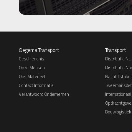
Oegema Transport
Transport
Geschiedenis
Distributie NL 
Onze Mensen
Distributie No
Ons Materieel
Nachtdistribut
Contact Informatie
Tweemansdist
Verantwoord Ondernemen
Internationaal
Opdrachtgever
Bouwlogistiek