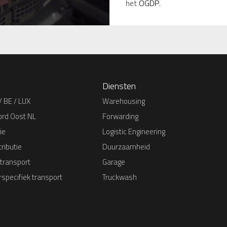
het
OGDP
.
Diensten
/ BE / LUX
Warehousing
ord Oost NL
Forwarding
ie
Logistic Engineering
ributie
Duurzaamheid
 transport
Garage
specifiek transport
Truckwash