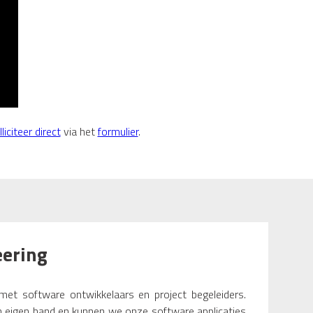
liciteer direct
via het
formulier
.
eering
t software ontwikkelaars en project begeleiders.
in eigen hand en kunnen we onze software applicaties