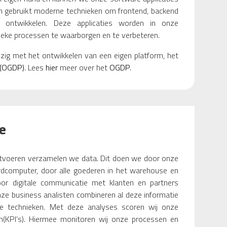
m gebruikt moderne technieken om frontend, backend
te ontwikkelen. Deze applicaties worden in onze
tieke processen te waarborgen en te verbeteren.
zig met het ontwikkelen van een eigen platform, het
m(OGDP)
. Lees
hier
meer over het
OGDP
.
e
itvoeren verzamelen we data. Dit doen we door onze
rdcomputer, door alle goederen in het warehouse en
or digitale communicatie met klanten en partners
ze business analisten combineren al deze informatie
e technieken. Met deze analyses scoren wij onze
ren(KPI’s). Hiermee monitoren wij onze processen en