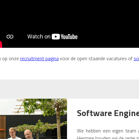
jk op onze
recruitment pagina
voor de open staande vacatures of
sol
Software Engin
We hebben een eigen team me
Hiermee houden wij de regie 