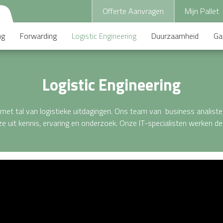
Offerte Aanvragen
Mijn Pallet
ng
Forwarding
Logistic Engineering
Duurzaamheid
Ga
Logistic Engineering
ng met tal van logistieke uitdagingen. Ons team van business analis
 ze uit kennis, ervaring en onderzoek. Onze IT-specialisten werken de