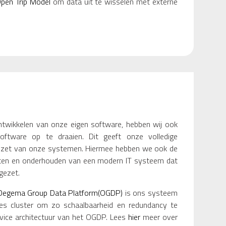
pen Trip Model
om data uit te wisselen met externe
twikkelen van onze eigen software, hebben wij ook
ftware op te draaien. Dit geeft onze volledige
en inzet van onze systemen. Hiermee hebben we ook de
etten en onderhouden van een modern IT systeem dat
gezet.
Oegema Group Data Platform(OGDP)
is ons systeem
es cluster om zo schaalbaarheid en redundancy te
vice architectuur van het OGDP. Lees
hier
meer over