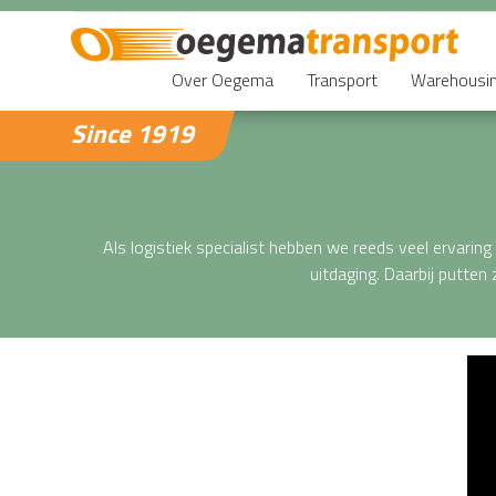
Over Oegema
Transport
Warehousi
Since 1919
Als logistiek specialist hebben we reeds veel ervari
uitdaging. Daarbij putten