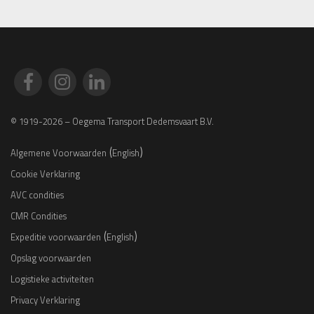
© 1919-2026 – Oegema Transport Dedemsvaart B.V.
(
)
Algemene Voorwaarden
English
Cookie Verklaring
AVC condities
CMR Condities
(
)
Expeditie voorwaarden
English
Opslag voorwaarden
Logistieke activiteiten
Privacy Verklaring