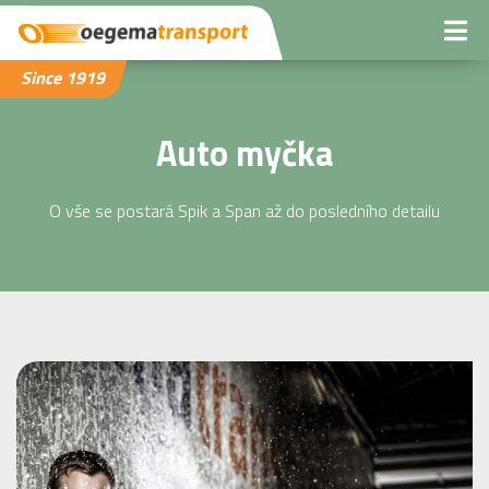
Since 1919
Auto myčka
O vše se postará Spik a Span až do posledního detailu