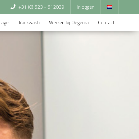
+31 (0) 523 - 612039
Inloggen
rage
Truckwash
Werken bij Oegema
Contact