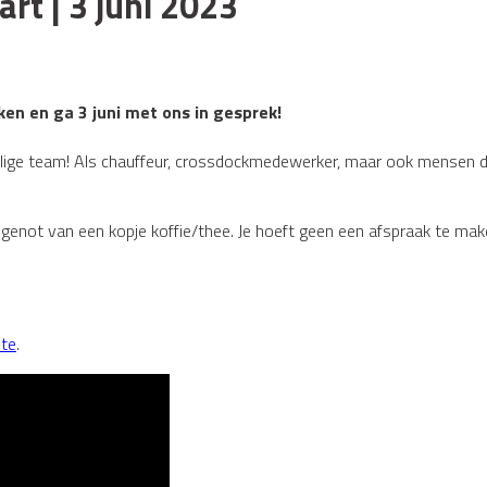
rt | 3 juni 2023
en en ga 3 juni met ons in gesprek!
lige team! Als chauffeur, crossdockmedewerker, maar ook mensen die 
enot van een kopje koffie/thee. Je hoeft geen een afspraak te maken
te
.