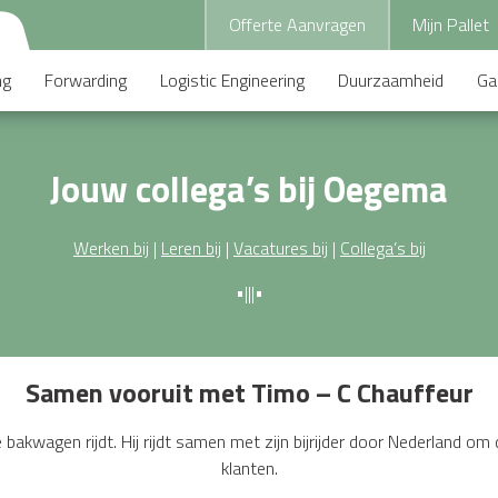
Offerte Aanvragen
Mijn Pallet
ng
Forwarding
Logistic Engineering
Duurzaamheid
Ga
Jouw collega’s bij Oegema
Werken bij
|
Leren bij
|
Vacatures bij
|
Collega’s bij
•|||•
Samen vooruit met Timo – C Chauffeur
akwagen rijdt. Hij rijdt samen met zijn bijrijder door Nederland om da
klanten.