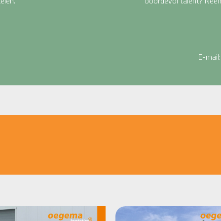
elen.
boordevol talent? Neem
E-mail