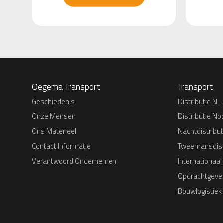
Oegema Transport
Transport
Geschiedenis
Distributie NL 
Onze Mensen
Distributie No
Ons Materieel
Nachtdistribut
Contact Informatie
Tweemansdist
Verantwoord Ondernemen
Internationaal
Opdrachtgever
Bouwlogistiek