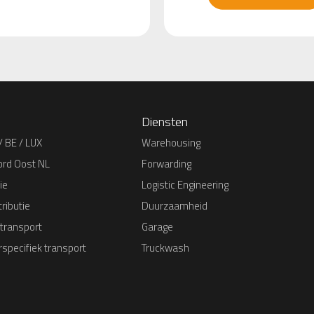
Diensten
/ BE / LUX
Warehousing
ord Oost NL
Forwarding
ie
Logistic Engineering
ributie
Duurzaamheid
 transport
Garage
specifiek transport
Truckwash