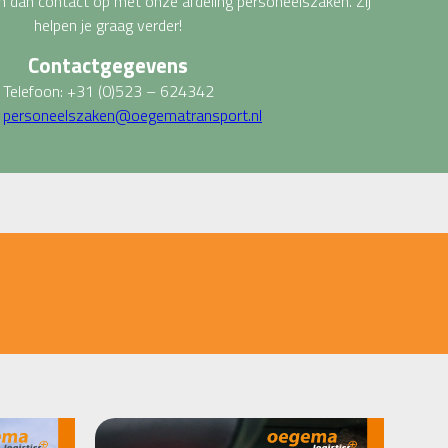
 dan contact op met onze afdeling personeelszaken. Zij
helpen je graag verder!
Contactgegevens
Telefoon: +31 (0)523 – 624342
:
personeelszaken@oegematransport.nl