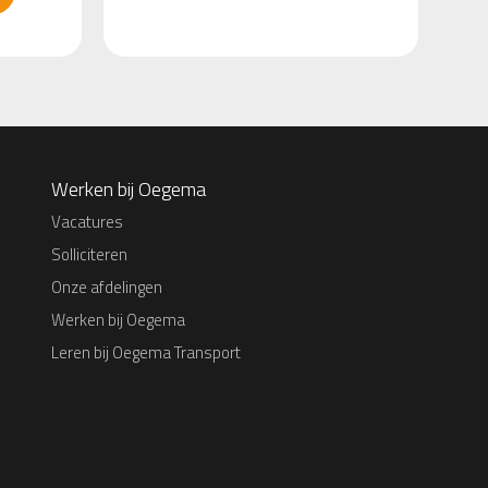
Werken bij Oegema
Vacatures
Solliciteren
Onze afdelingen
Werken bij Oegema
Leren bij Oegema Transport