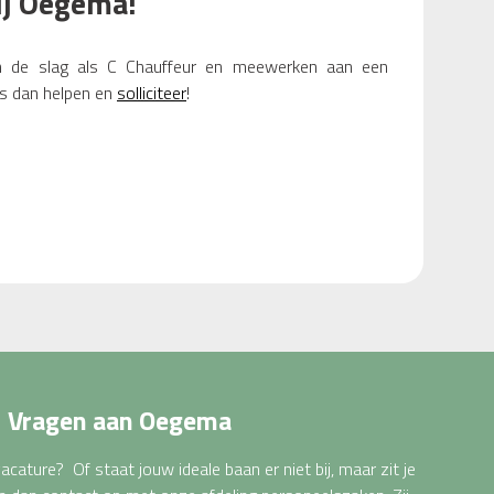
ij Oegema!
an de slag als C Chauffeur en meewerken aan een
 dan helpen en
solliciteer
!
Vragen aan Oegema
acature? Of staat jouw ideale baan er niet bij, maar zit je