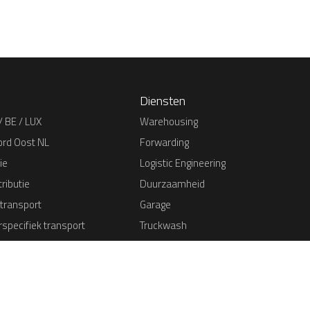
Diensten
/ BE / LUX
Warehousing
ord Oost NL
Forwarding
ie
Logistic Engineering
ributie
Duurzaamheid
 transport
Garage
specifiek transport
Truckwash