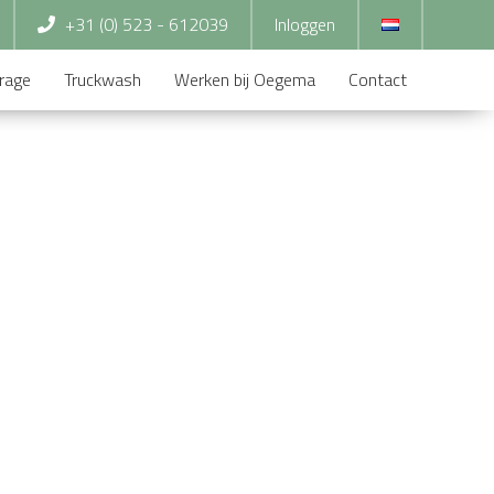
+31 (0) 523 - 612039
Inloggen
rage
Truckwash
Werken bij Oegema
Contact