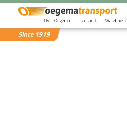
Over Oegema
Transport
Warehousi
Since 1919