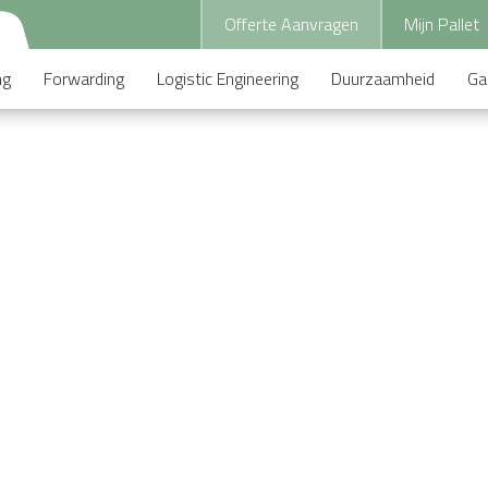
Offerte Aanvragen
Mijn Pallet
ng
Forwarding
Logistic Engineering
Duurzaamheid
Ga