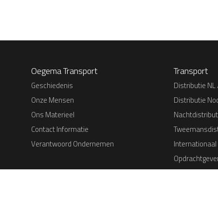
Oegema Transport
Transport
Geschiedenis
Distributie NL 
Onze Mensen
Distributie No
Ons Materieel
Nachtdistribut
Contact Informatie
Tweemansdist
Verantwoord Ondernemen
Internationaal
Opdrachtgever
Bouwlogistiek
© 1919-2026 – Oegema Transport Dedemsvaart B.V.