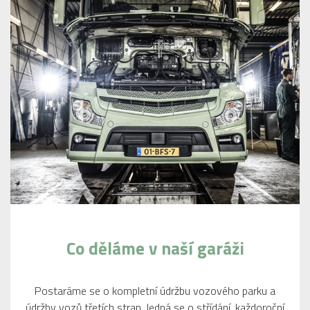
Co děláme v naší garáži
Postaráme se o kompletní údržbu vozového parku a
údržby vozů třetích stran. Jedná se o střídání, každoroční