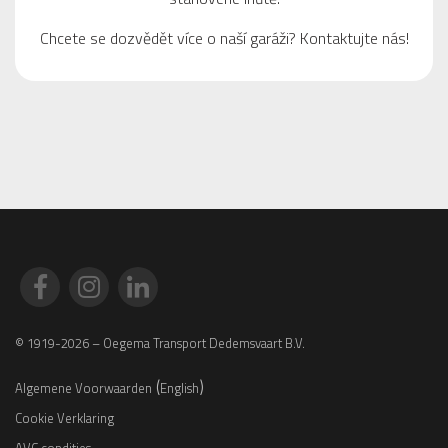
Chcete se dozvědět více o naší garáži? Kontaktujte nás!
© 1919-2026 – Oegema Transport Dedemsvaart B.V.
(
)
Algemene Voorwaarden
English
Cookie Verklaring
AVC condities